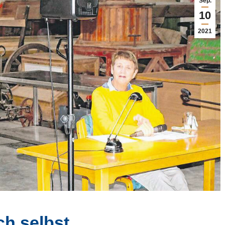
Sep.
10
2021
ch selbst