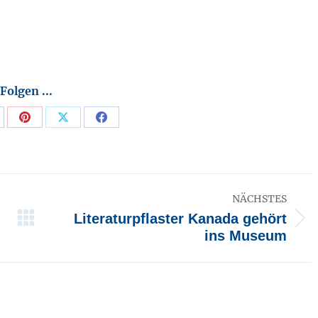
Folgen ...
are
Share
Share
Share
n
on
on
on
p
nkedIn
Pinterest
X
Facebook
NÄCHSTES
Literaturpflaster Kanada gehört
Nächster
ins Museum
Beitrag: