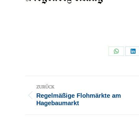
Share
Sh
on
o
WhatsAp
Li
Kommentarnavigation
ZURÜCK
Regelmäßige Flohmärkte am
Vorheriger
Hagebaumarkt
Beitrag: